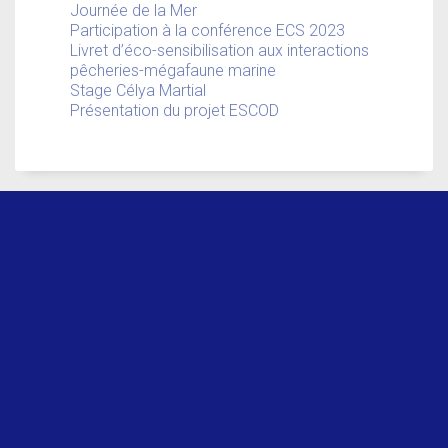
Journée de la Mer
Participation à la conférence ECS 2023
Livret d’éco-sensibilisation aux interactions
pêcheries-mégafaune marine
Stage Célya Martial
Présentation du projet ESCOD