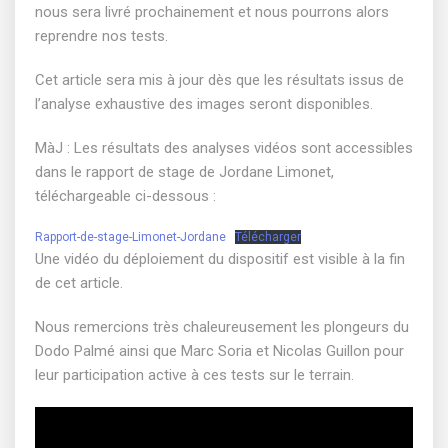
nous sera livré prochainement et nous pourrons alors
reprendre nos tests.
Cet article sera mis à jour dès que les résultats issus de
l’analyse exhaustive des images seront disponibles.
MàJ : Les résultats des analyses vidéos sont accessibles
dans le rapport de stage de Jordane Limonet,
téléchargeable ci-dessous :
Rapport-de-stage-Limonet-Jordane
Télécharger
Une vidéo du déploiement du dispositif est visible à la fin
de cet article.
Nous remercions très chaleureusement les plongeurs du
Dodo Palmé ainsi que Marc Soria et Nicolas Guillon pour
leur participation active à ces tests sur le terrain.